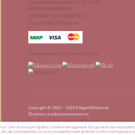
Сельскохозяйственная, д. 35, кв. 276
ИНН: 504808944064
ОГРНИП: 322774600130624
E-mail: 6325597@mail.ru
Присоединяйтесь к нам в соцсетях!
Copyright © 2022 - 2026 Elegant&Naturel
Политика конфиденциальности
Этот сайт использует файлы cookie и метаданные. Продолжая просматриват
его, вы соглашаетесь на использование нами файлов cookie и метаданных в