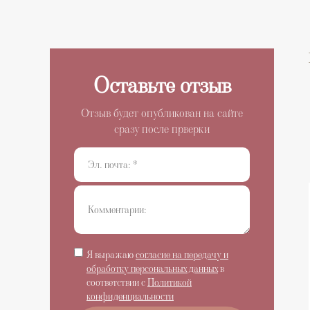
Оставьте отзыв
Отзыв будет опубликован на сайте
сразу после прверки
Я выражаю
согласие на передачу и
интерьер и взять изысканные шторы для кухни.
обработку персональных данных
в
их не устроили фасон, на других - цена и условия
соответствии с
Политикой
конфиденциальности
наткнулись на этих ребят. Богатый выбор по