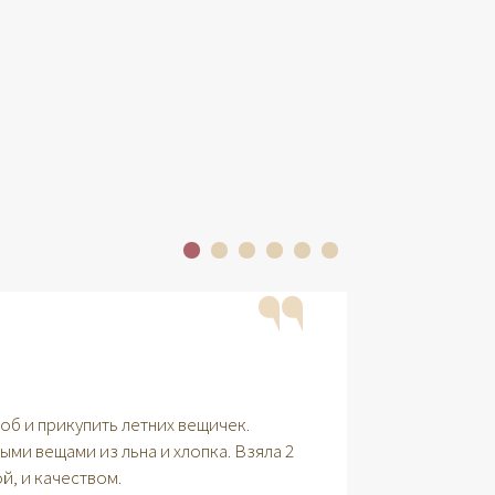
Ольга Абр
об и прикупить летних вещичек.
ыми вещами из льна и хлопка. Взяла 2
Отличный маг
ой, и качеством.
другого. Кро